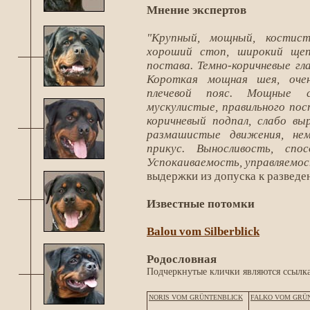
Мнение экспертов
"Крупный, мощный, костист
хороший стоп, широкий щеп
постава. Темно-коричневые гл
Короткая мощная шея, очен
плечевой пояс. Мощные с
мускулистые, правильного пос
коричневый подпал, слабо вы
размашистые движения, нем
прикус. Выносливость, спо
Успокаиваемость, управляемост
выдержки из допуска к разведен
Известные потомки
Balou vom Silberblick
Родословная
Подчеркнутые клички являются ссылка
NORIS VOM GRÜNTENBLICK
FALKO VOM GRÜ