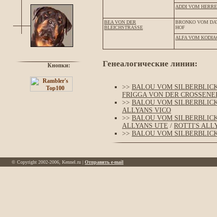
ADDI VOM HERR
BEA VON DER
BRONKO VOM DA
BLEICHSTRASSE
HOF
ALFA VOM KODIA
Генеалогические линии:
Кнопки:
>>
BALOU VOM SILBERBLIC
FRIGGA VON DER CROSSENE
>>
BALOU VOM SILBERBLIC
ALLYANS VICO
>>
BALOU VOM SILBERBLIC
ALLYANS UTE
/
ROTTI'S ALL
>>
BALOU VOM SILBERBLIC
© Copyright 2002-2006, Kennel.ru |
Отправить e-mail