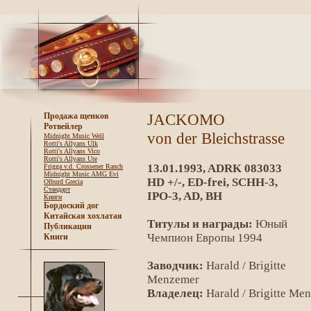
JACKOMO
Продажа щенков
Ротвейлер
von der Bleichstrasse
Midnight Music Well
Rotti's Allyans Ulk
Rotti's Allyans Vico
Rotti's Allyans Ute
13.01.1993, ADRK 083033
Frigga v.d. Crossener Ranch
Midnight Music AMG Evi
HD +/-, ED-frei, SCHH-3,
Olburd Grecia
Стандарт
IPO-3, AD, BH
Книги
Бордоский дог
Китайская хохлатая
Титулы и награды:
Юный
Публикации
Чемпион Европы 1994
Книги
Заводчик:
Harald / Brigitte
Menzemer
Владелец:
Harald / Brigitte Me